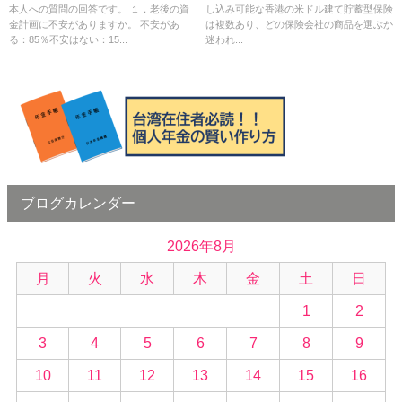
本人への質問の回答です。 １．老後の資
し込み可能な香港の米ドル建て貯蓄型保険
のススメ
金計画に不安がありますか。 不安があ
は複数あり、どの保険会社の商品を選ぶか
る：85％不安はない：15...
迷われ...
ブログカレンダー
2026年8月
月
火
水
木
金
土
日
1
2
3
4
5
6
7
8
9
10
11
12
13
14
15
16