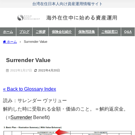
台湾在住日本人向け資産運用情報サイト
ホーム
ブログ
ご挨拶
保険会社紹介
保険用語集
ご相談窓口
Q&A
ホーム
Surrender Value
Surrender Value
2022年1月17日
2022年4月20日
« Back to Glossary Index
読み：サレンダー ヴァリュー
解約した時に受取れる金額・価値のこと。＝解約返戻金。
（=
Surrender
Benefit)