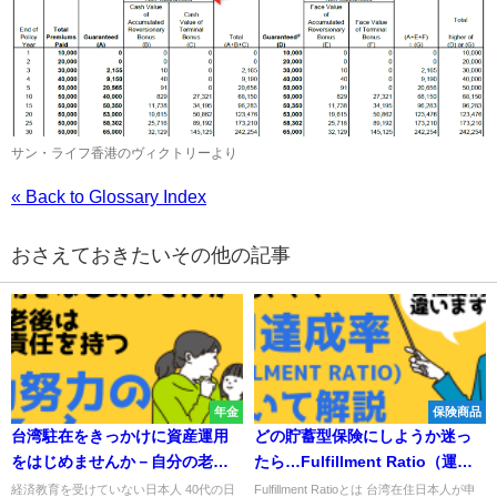
サン・ライフ香港のヴィクトリーより
« Back to Glossary Index
おさえておきたいその他の記事
年金
保険商品
台湾駐在をきっかけに資産運用
どの貯蓄型保険にしようか迷っ
をはじめませんか－自分の老後
たら…Fulfillment Ratio（運用
は自分で責任を持つ、自助努力
達成率）について解説
経済教育を受けていない日本人 40代の日
Fulfillment Ratioとは 台湾在住日本人が申