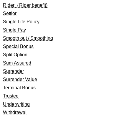
Rider（Rider benefit)
Settlor
Single Life Policy
Single Pay
Smooth out / Smoothing
Special Bonus
Split Option
Sum Assured
Surrender
Surrender Value
Terminal Bonus
Trustee
Underwriting
Withdrawal