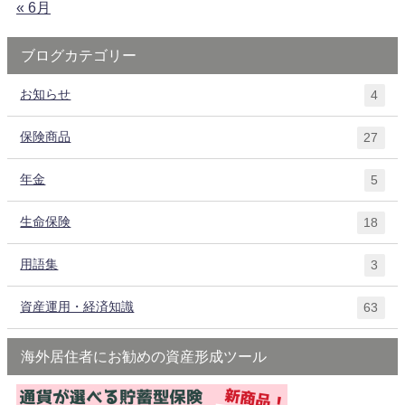
« 6月
ブログカテゴリー
お知らせ
4
保険商品
27
年金
5
生命保険
18
用語集
3
資産運用・経済知識
63
海外居住者にお勧めの資産形成ツール