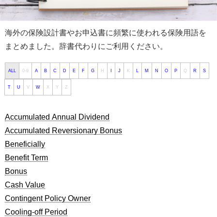
海外の保険設計書やお申込書に頻繁に使われる保険用語を
まとめました。辞書代わりにご利用ください。
ALL
0-9
A
B
C
D
E
F
G
H
I
J
K
L
M
N
O
P
Q
R
S
T
U
V
W
X
Y
Z
Accumulated Annual Dividend
Accumulated Reversionary Bonus
Beneficially
Benefit Term
Bonus
Cash Value
Contingent Policy Owner
Cooling-off Period