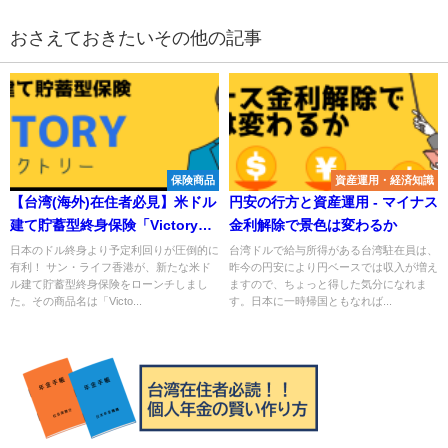
おさえておきたいその他の記事
保険商品
資産運用・経済知識
【台湾(海外)在住者必見】米ドル
円安の行方と資産運用 - マイナス
建て貯蓄型終身保険「Victory」
金利解除で景色は変わるか
（ヴィクトリー）－サン・ライ
日本のドル終身より予定利回りが圧倒的に
台湾ドルで給与所得がある台湾駐在員は、
有利！ サン・ライフ香港が、新たな米ド
昨今の円安により円ベースでは収入が増え
フ香港よりローンチ
ル建て貯蓄型終身保険をローンチしまし
ますので、ちょっと得した気分になれま
た。その商品名は「Victo...
す。日本に一時帰国ともなれば...