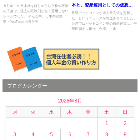
本と、資産運用としての仮想通
８月前半の日本株をはじめとした株式市場
の下落は、過去の経験則が全く通用しない
貨の可能性
最近ビットコインが過去最高値を更新し
レベルでした。 そんな中、日本の実業
た、というニュースが報道されてました。
家・YouTuberの青汁王...
台湾ではビットコイン等の仮想通貨は、中
華民国中央銀行（台湾）・金...
ブログカレンダー
2026年8月
月
火
水
木
金
土
日
1
2
3
4
5
6
7
8
9