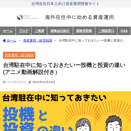
台湾在住日本人向け資産運用情報サイト
ホーム
ブログ
ご挨拶
保険会社紹介
保険用語集
ご相談窓口
Q&A
ホーム
資産運用・経済知識
台湾駐在中に知っておきたいー投機と投資の違
い(アニメ動画解説付き）
資産運用・経済知識
台湾駐在中に知っておきたいー投機と投資の違い
(アニメ動画解説付き）
2020年6月4日
2022年10月14日