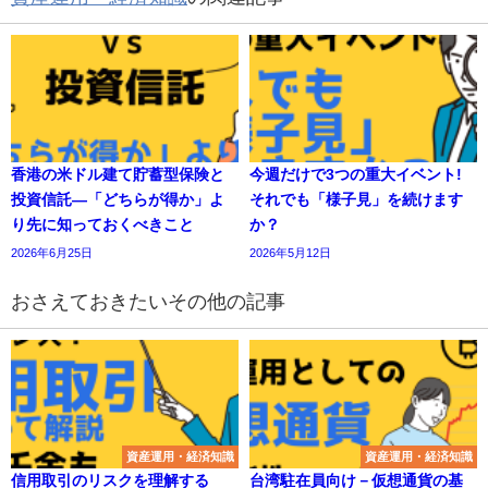
香港の米ドル建て貯蓄型保険と
今週だけで3つの重大イベント!
投資信託—「どちらが得か」よ
それでも「様子見」を続けます
り先に知っておくべきこと
か？
2026年6月25日
2026年5月12日
おさえておきたいその他の記事
資産運用・経済知識
資産運用・経済知識
信用取引のリスクを理解する
台湾駐在員向け－仮想通貨の基