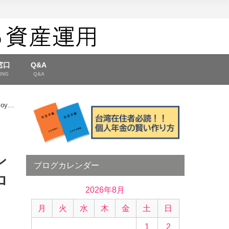
窓口
Q&A
ING
Q&A
oy
ン
ブログカレンダー
ロ
2026年8月
月
火
水
木
金
土
日
1
2