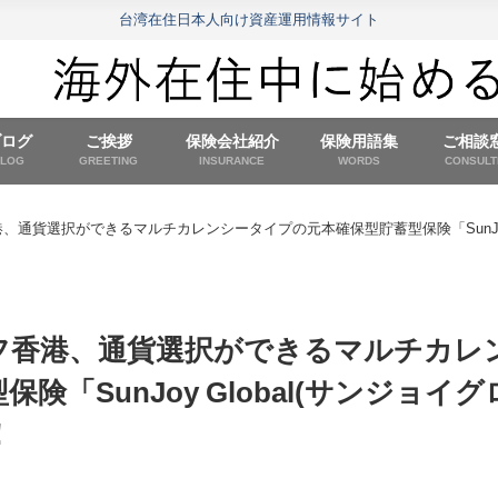
台湾在住日本人向け資産運用情報サイト
ブログ
ご挨拶
保険会社紹介
保険用語集
ご相談
BLOG
GREETING
INSURANCE
WORDS
CONSULT
港、通貨選択ができるマルチカレンシータイプの元本確保型貯蓄型保険「SunJ
フ香港、通貨選択ができるマルチカレ
「SunJoy Global(サンジョイグ
！