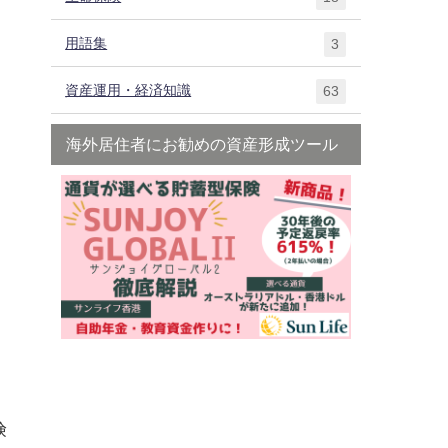
用語集
3
資産運用・経済知識
63
海外居住者にお勧めの資産形成ツール
険