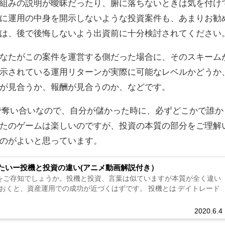
組みの説明が曖昧だったり、腑に落ちないときは気を付け
に運用の中身を開示しないような投資案件も、あまりお勧
は、後で後悔しないよう出資前に十分検討されてください
なたがこの案件を運営する側だった場合に、そのスキーム
示されている運用リターンが実際に可能なレベルかどうか
が見合うか、報酬が見合うのか、などです。
で奪い合いなので、自分が儲かった時に、必ずどこかで誰か
たのゲームは楽しいのですが、投資の本質の部分をご理解
のがよいと思っています。
たいー投機と投資の違い(アニメ動画解説付き）
をご存知でしょうか。投機と投資、言葉は似ていますが本質が全く違い
おくと、資産運用での成功が近づくはずです。 投機とは デイトレード
2020.6.4