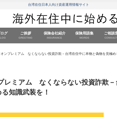
台湾在住日本人向け資産運用情報サイト
ブログ
ご挨拶
保険会社紹介
保険用語集
ご相談
BLOG
GREETING
INSURANCE
WORDS
CONSULT
イオンプレミアム なくならない投資詐欺－台湾在住中に本物と偽物を見極め
プレミアム なくならない投資詐欺－
める知識武装を！