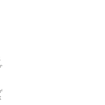
収
か
、
が
く
し