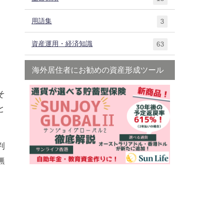
用語集
3
て
資産運用・経済知識
63
海外居住者にお勧めの資産形成ツール
そ
と
。
判
無