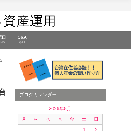
窓口
Q&A
ING
Q&A
る知
台
ブログカレンダー
2026年8月
月
火
水
木
金
土
日
1
2