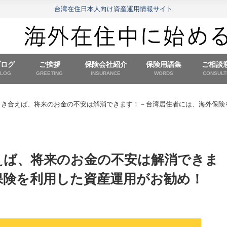
台湾在住日本人向け資産運用情報サイト
ブログ
ご挨拶
保険会社紹介
保険用語集
ご相談
BLOG
GREETING
INSURANCE
WORDS
CONSULT
向き合えば、将来のお金の不安は解消できます！－台湾居住者には、海外保険
えば、将来のお金の不安は解消できま
保険を利用した資産運用がお勧め！