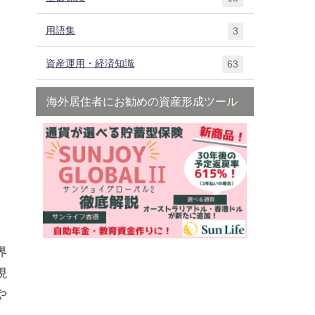
用語集
3
資産運用・経済知識
63
海外居住者にお勧めの資産形成ツール
界
現
や