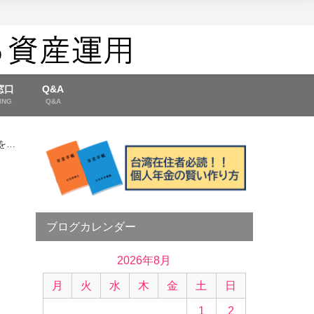
窓口
Q&A
ING
Q&A
を利
ブログカレンダー
2026年8月
月
火
水
木
金
土
日
1
2