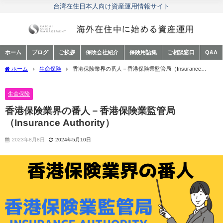
台湾在住日本人向け資産運用情報サイト
ホーム
ブログ
ご挨拶
保険会社紹介
保険用語集
ご相談窓口
Q&A
ホーム
生命保険
香港保険業界の番人－香港保険業監管局（Insurance
Authority）
生命保険
香港保険業界の番人－香港保険業監管局
（Insurance Authority）
2023年8月8日
2024年5月10日